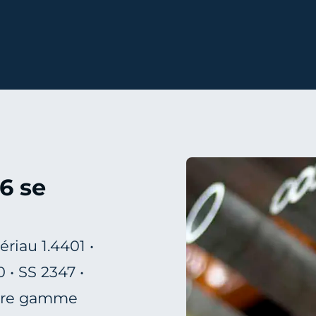
6 se
riau 1.4401 •
 • SS 2347 •
otre gamme