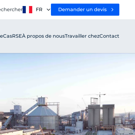
Demander un devis
chercher
FR
re
Cas
RSE
À propos de nous
Travailler chez
Contact