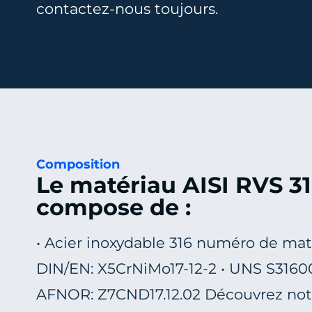
contactez-nous toujours.
Composition
Le matériau AISI RVS 31
compose de :
• Acier inoxydable 316 numéro de maté
DIN/EN: X5CrNiMo17-12-2 • UNS S31600
AFNOR: Z7CND17.12.02 Découvrez n