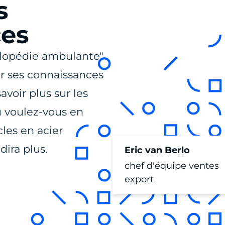
s
ces
clopédie ambulante"
er ses connaissances
savoir plus sur les
Ou voulez-vous en
cles en acier
dira plus.
Eric van Berlo
chef d'équipe ventes
export