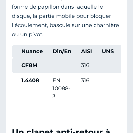
forme de papillon dans laquelle le
disque, la partie mobile pour bloquer
l'écoulement, bascule sur une charnière
ou un pivot.
Nuance
Din/En
AISI
UNS
SS
CF8M
316
1.4408
EN
316
10088-
3
Un clapet anti-retour à