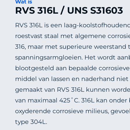
Wat is
RVS 316L / UNS S31603
RVS 316L is een laag-koolstofhouden
roestvast staal met algemene corrosi
316, maar met superieure weerstand te
spanningsarmgloeien. Het wordt aan
blootgesteld aan bepaalde corrosieve
middel van lassen en naderhand nie
gemaakt van RVS 316L kunnen worden
van maximaal 425˚C. 316L kan onder 
oxyderende corrosieve milieus, gevoeli
type 304L.