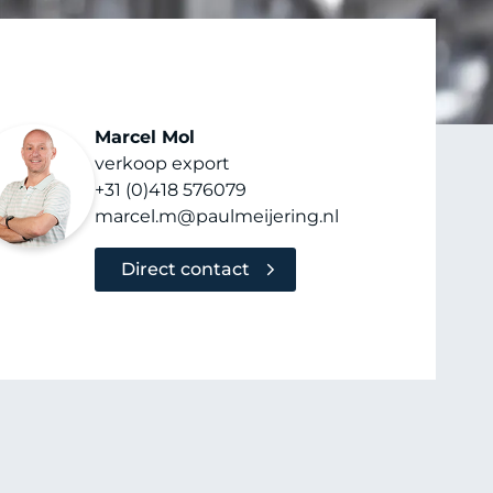
Marcel Mol
verkoop export
+31 (0)418 576079
marcel.m@paulmeijering.nl
Direct contact