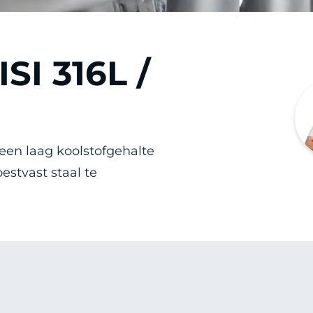
ISI 316L /
 een laag koolstofgehalte
estvast staal te