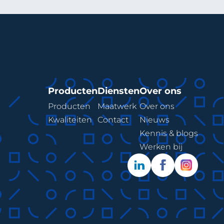
Producten
Diensten
Over ons
Producten
Maatwerk
Over ons
Kwaliteiten
Contact
Nieuws
Kennis & blogs
Werken bij