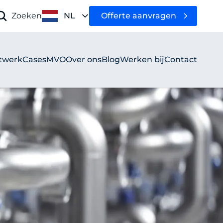
Offerte aanvragen
Zoeken
NL
twerk
Cases
MVO
Over ons
Blog
Werken bij
Contact