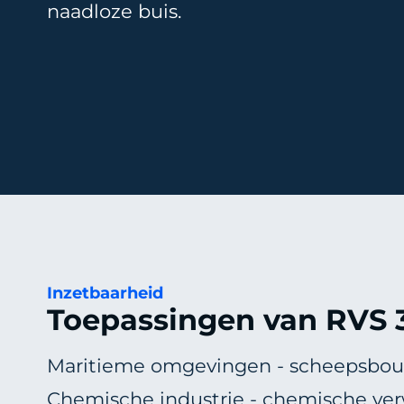
naadloze buis
.
Inzetbaarheid
Toepassingen van RVS 
Maritieme omgevingen - scheepsbouw
Chemische industrie - chemische ve