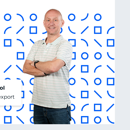
ol
export