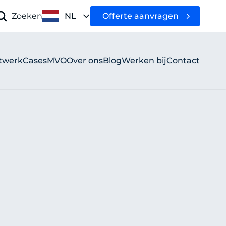
Offerte aanvragen
Zoeken
NL
twerk
Cases
MVO
Over ons
Blog
Werken bij
Contact