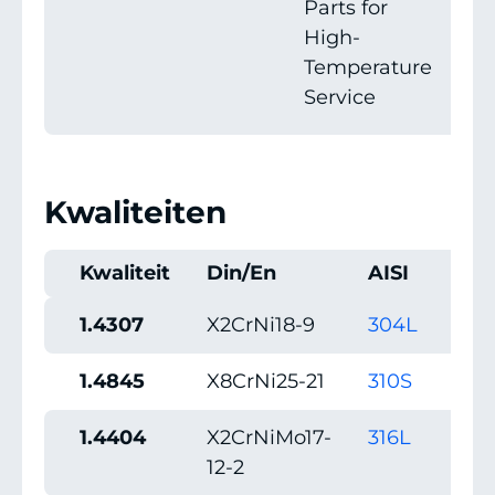
Parts for
High-
Temperature
Service
Kwaliteiten
Kwaliteit
Din/En
AISI
UN
1.4307
X2CrNi18-9
304L
1.4845
X8CrNi25-21
310S
S31
1.4404
X2CrNiMo17-
316L
S31
12-2