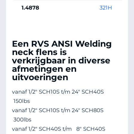
1.4878
321H
S32
Een RVS ANSI Welding
neck flens is
verkrijgbaar in diverse
afmetingen en
uitvoeringen
vanaf 1/2" SCH10S t/m 24" SCH40S
150lbs
vanaf 1/2" SCH10S t/m 24" SCH80S
300lbs
vanaf 1/2" SCH40S t/m 8" SCH40S