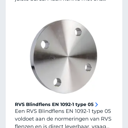
brede assortiment gelaste buizen.
Deze zijn beschikbaar als gegloeid of
ongegloeid, geslepen korrel 320 en
eventueel hoogglans gepolijst. Je
hoeft niet lang op je bestelling te
wachten, want wij leveren uit onze
eigen voorraad.
RVS Blindflens EN 1092-1 type 05
Een RVS Blindflens EN 1092-1 type 05
voldoet aan de normeringen van RVS
flenzen en is direct leverbaar, vraag