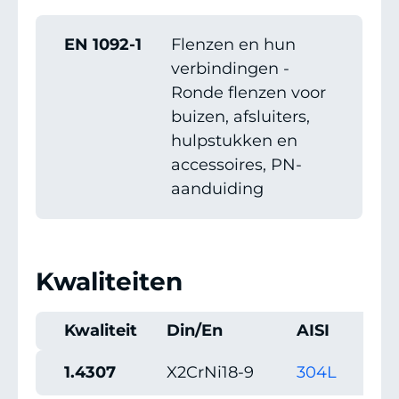
EN 1092-1
Flenzen en hun
verbindingen -
Ronde flenzen voor
buizen, afsluiters,
hulpstukken en
accessoires, PN-
aanduiding
Kwaliteiten
Kwaliteit
Din/En
AISI
UN
1.4307
X2CrNi18-9
304L