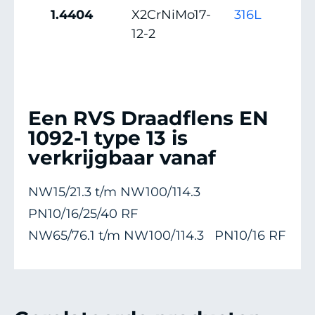
1.4404
X2CrNiMo17-
316L
S31
12-2
Een RVS Draadflens EN
1092-1 type 13 is
verkrijgbaar vanaf
NW15/21.3 t/m NW100/114.3
PN10/16/25/40 RF
NW65/76.1 t/m NW100/114.3 PN10/16 RF