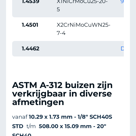
1.4539
X1NiCrMoCu25-20-
904L
5
1.4501
X2CrNiMoCuWN25-
7-4
1.4462
Dupl
ASTM A-312 buizen zijn
verkrijgbaar in diverse
afmetingen
vanaf
10.29 x 1.73 mm - 1/8" SCH40S
STD
t/m
508.00 x 15.09 mm - 20"
SCH40
.