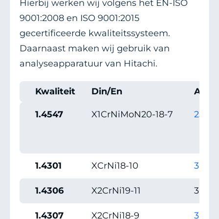
Hierbij werken wij volgens het EN-ISO
9001:2008 en ISO 9001:2015
gecertificeerde kwaliteitssysteem.
Daarnaast maken wij gebruik van
analyseapparatuur van Hitachi.
Kwaliteit
Din/En
AISI
1.4547
X1CrNiMoN20-18-7
254S
1.4301
XCrNi18-10
304
1.4306
X2CrNi19-11
304L
1.4307
X2CrNi18-9
304L